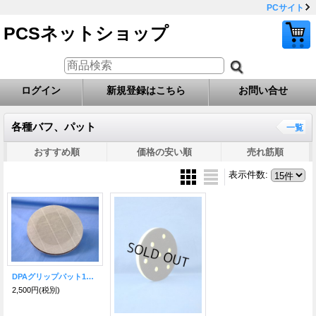
PCサイト
PCSネットショップ
ログイン
新規登録はこちら
お問い合せ
各種バフ、パット
一覧
おすすめ順
価格の安い順
売れ筋順
表示件数
:
DPAグリップパット123mm
2,500円
(税別)